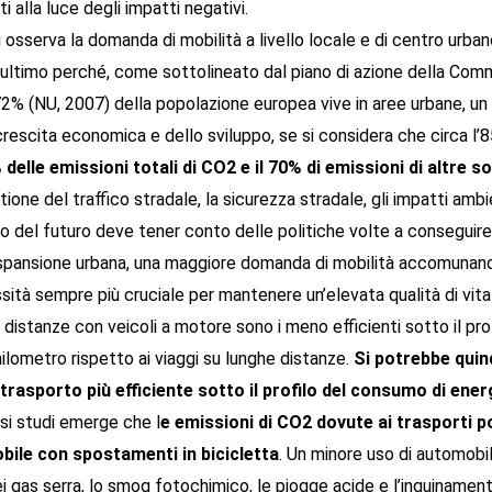
 alla luce degli impatti negativi.
si osserva la domanda di mobilità a livello locale e di centro urba
 ultimo perché, come sottolineato dal piano di azione della Com
il 72% (NU, 2007) della popolazione europea vive in aree urbane,
 crescita economica e dello sviluppo, se si considera che circa l
 delle emissioni totali di CO2 e il 70% di emissioni di altre 
tione del traffico stradale, la sicurezza stradale, gli impatti ambie
o del futuro deve tener conto delle politiche volte a conseguire g
l’espansione urbana, una maggiore domanda di mobilità accomunano
ità sempre più cruciale per mantenere un’elevata qualità di vita 
distanze con veicoli a motore sono i meno efficienti sotto il pro
ilometro rispetto ai viaggi su lunghe distanze.
Si potrebbe quind
 trasporto più efficiente sotto il profilo del consumo di ener
si studi emerge che l
e emissioni di CO2 dovute ai trasporti 
obile con spostamenti in bicicletta
. Un minore uso di automobil
dei gas serra, lo smog fotochimico, le piogge acide e l’inquinamen