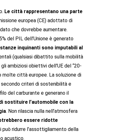
no.
Le città rappresentano una parte
missione europea (CE) adottato di
 un dato che dovrebbe aumentare.
’85% del PIL dell’Unione è generato
sostanze inquinanti sono imputabili al
ntali (qualsiasi dibattito sulla mobilità
li ambiziosi obiettivi dell’UE del “20-
 molte città europee. La soluzione di
secondo criteri di sostenibilità e
filo del carburante e generano il
i sostituire l’automobile con la
gia
. Non rilascia nulla nell’atmosfera
potrebbero essere ridotte
i può ridurre l’assottigliamento della
to acustico.